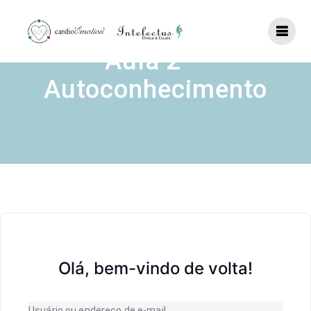
Skip
to
content
Aula 2 –
Autoconhecimento
Olá, bem-vindo de volta!