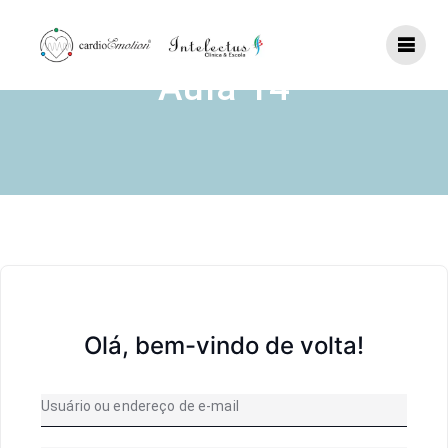
Skip
to
content
Aula 14
Olá, bem-vindo de volta!