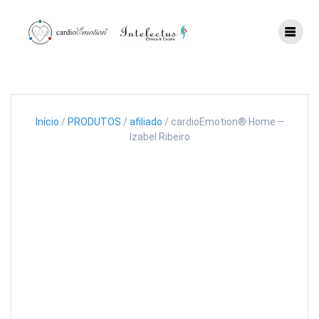
Skip
to
content
Início
/
PRODUTOS
/
afiliado
/ cardioEmotion® Home –
Izabel Ribeiro