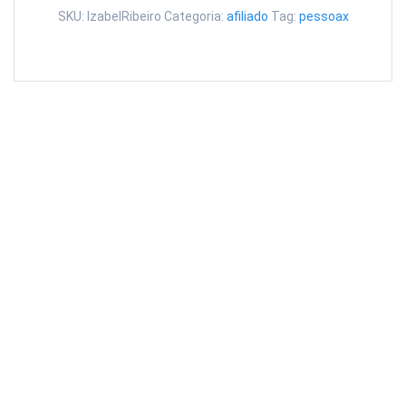
Izabel
SKU:
IzabelRibeiro
Categoria:
afiliado
Tag:
pessoax
Ribeiro
quantidade