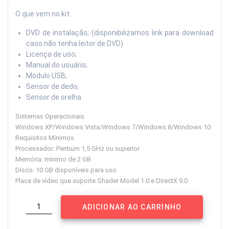
O que vem no kit:
DVD de instalação; (disponibilizamos link para download
caso não tenha leitor de DVD)
Licença de uso;
Manual do usuário;
Módulo USB;
Sensor de dedo;
Sensor de orelha.
Sistemas Operacionais
Windows XP/Windows Vista/Windows 7/Windows 8/Windows 10
Requisitos Mínimos
Processador: Pentium 1,5 GHz ou superior
Memória: mínimo de 2 GB
Disco: 10 GB disponíveis para uso
Placa de vídeo que suporte Shader Model 1.0 e DirectX 9.0
cardioEmotion®
ADICIONAR AO CARRINHO
Home
-