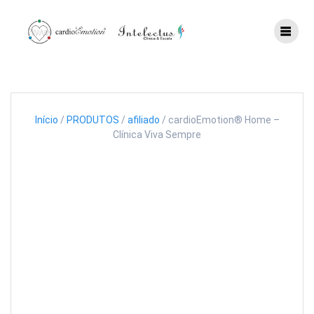
Skip
to
content
Início
/
PRODUTOS
/
afiliado
/ cardioEmotion® Home –
Clínica Viva Sempre