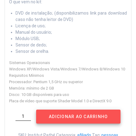
O que vem no kit:
DVD de instalação; (disponibilizamos link para download
caso não tenha leitor de DVD)
Licença de uso;
Manual do usuário;
Módulo USB;
Sensor de dedo;
Sensor de orelha.
Sistemas Operacionais
Windows XP/Windows Vista/Windows 7/Windows 8/Windows 10
Requisitos Mínimos
Processador: Pentium 1,5 GHz ou superior
Memória: mínimo de 2 GB
Disco: 10 GB disponíveis para uso
Placa de vídeo que suporte Shader Model 1.0 e DirectX 9.0
cardioEmotion®
ADICIONAR AO CARRINHO
Home
quantidade
SKU:
Institut Pathé
Categoria:
afiliado
Tag:
pessoax