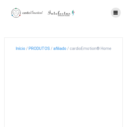
Skip
to
content
Início
/
PRODUTOS
/
afiliado
/ cardioEmotion® Home