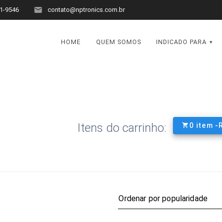
1-9546
contato@nptronics.com.br
HOME
QUEM SOMOS
INDICADO PARA
Itens do carrinho:
0 item -