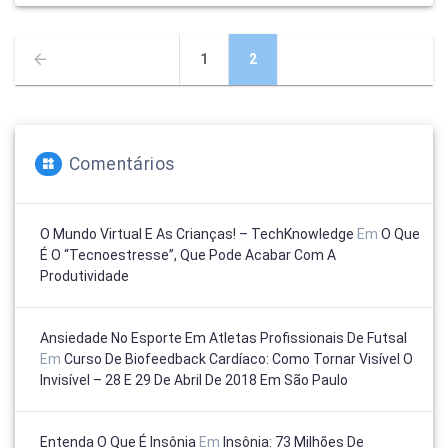
Navegação
Página
Página
1
2
por
posts
Comentários
O Mundo Virtual E As Crianças! – TechKnowledge
Em
O Que
É O “tecnoestresse”, Que Pode Acabar Com A
Produtividade
Ansiedade No Esporte Em Atletas Profissionais De Futsal
Em
Curso De Biofeedback Cardíaco: Como Tornar Visível O
Invisível – 28 E 29 De Abril De 2018 Em São Paulo
Entenda O Que É Insônia
Em
Insônia: 73 Milhões De