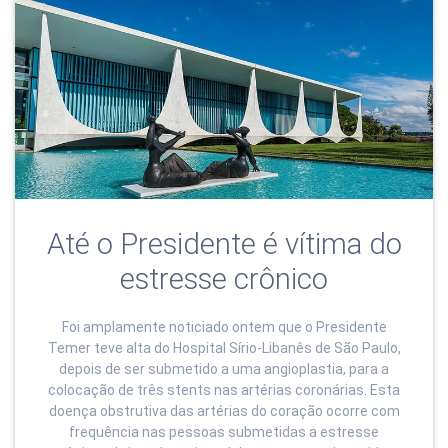
Até o Presidente é vítima do
estresse crônico
Foi amplamente noticiado ontem que o Presidente
Temer teve alta do Hospital Sírio-Libanês de São Paulo,
depois de ser submetido a uma angioplastia, para a
colocação de três stents nas artérias coronárias. Esta
doença obstrutiva das artérias do coração ocorre com
frequência nas pessoas submetidas a estresse