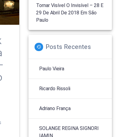
Tornar Visível O Invisível – 28 E
29 De Abril De 2018 Em São
Paulo
k
Posts Recentes
a
–
Paulo Vieira
o
Ricardo Rissoli
Adriano França
s
SOLANGE REGINA SIGNORI
IAMIN