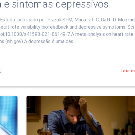
a e sintomas depressivos
o publicado por Pizzoli SFM, Marzorati C, Gatti D, Monzani
eart rate variability biofeedback and depressive symptoms. Sci
doi:10.1038/s41598-021-86149-7 A meta-analysis on heart rate
ms (nih.gov) A depressão é uma das …
]
Leia m