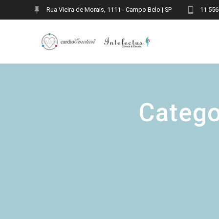
Skip
Rua Vieira de Morais, 1111 - Campo Belo | SP
11 556
to
content
Catego