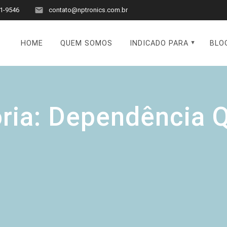
1-9546
contato@nptronics.com.br
HOME
QUEM SOMOS
INDICADO PARA
BLO
ria:
Dependência 