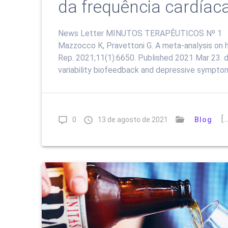
da frequência cardíac
News Letter MINUTOS TERAPÊUTICOS Nº 1 Estud
Mazzocco K, Pravettoni G. A meta-analysis on h
Rep. 2021;11(1):6650. Published 2021 Mar 23. 
variability biofeedback and depressive sympto
[…
0
13 de agosto de 2021
Blog