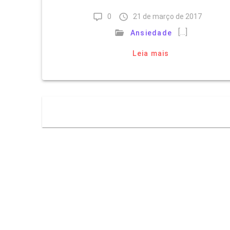
0
21 de março de 2017
[…]
Ansiedade
Leia mais
Navegação
por
posts