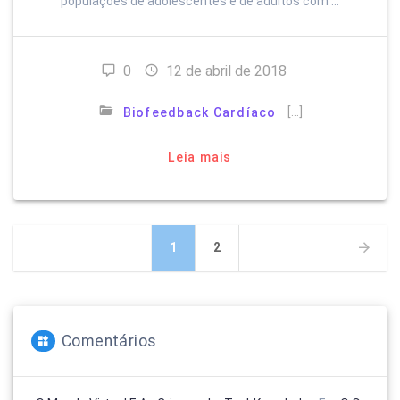
populações de adolescentes e de adultos com …
0
12 de abril de 2018
[…]
Biofeedback Cardíaco
Leia mais
Navegação
Página
Página
1
2
por
posts
Comentários