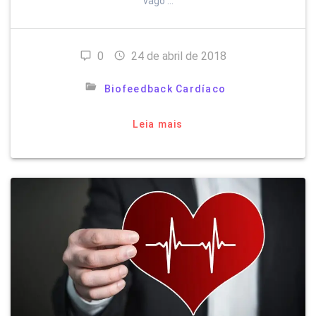
vago …
0
24 de abril de 2018
Biofeedback Cardíaco
Leia mais