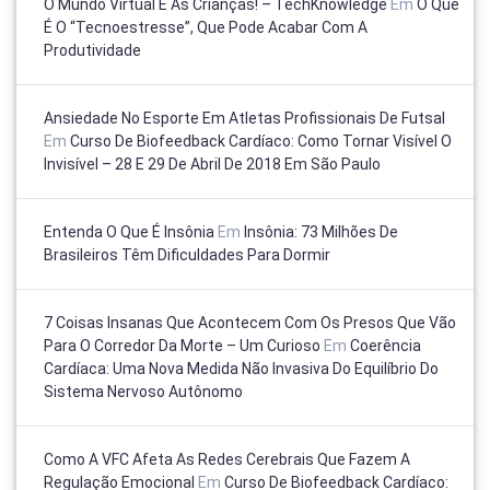
O Mundo Virtual E As Crianças! – TechKnowledge
Em
O Que
É O “tecnoestresse”, Que Pode Acabar Com A
Produtividade
Ansiedade No Esporte Em Atletas Profissionais De Futsal
Em
Curso De Biofeedback Cardíaco: Como Tornar Visível O
Invisível – 28 E 29 De Abril De 2018 Em São Paulo
Entenda O Que É Insônia
Em
Insônia: 73 Milhões De
Brasileiros Têm Dificuldades Para Dormir
7 Coisas Insanas Que Acontecem Com Os Presos Que Vão
Para O Corredor Da Morte – Um Curioso
Em
Coerência
Cardíaca: Uma Nova Medida Não Invasiva Do Equilíbrio Do
Sistema Nervoso Autônomo
Como A VFC Afeta As Redes Cerebrais Que Fazem A
Regulação Emocional
Em
Curso De Biofeedback Cardíaco: