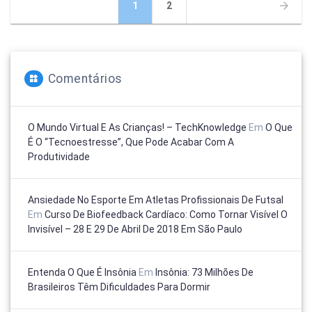
Navegação
Página
Página
1
2
por
posts
Comentários
O Mundo Virtual E As Crianças! – TechKnowledge
Em
O Que
É O “tecnoestresse”, Que Pode Acabar Com A
Produtividade
Ansiedade No Esporte Em Atletas Profissionais De Futsal
Em
Curso De Biofeedback Cardíaco: Como Tornar Visível O
Invisível – 28 E 29 De Abril De 2018 Em São Paulo
Entenda O Que É Insônia
Em
Insônia: 73 Milhões De
Brasileiros Têm Dificuldades Para Dormir