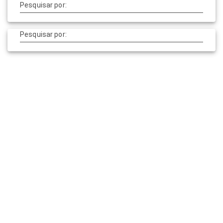
Pesquisar por:
Pesquisar por:
© 2026 cardioEmotion. Construído usando o WordPress e o
Tema Materialis