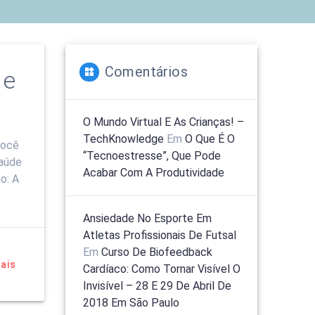
Comentários
 e
O Mundo Virtual E As Crianças! –
TechKnowledge
Em
O Que É O
você
“tecnoestresse”, Que Pode
saúde
Acabar Com A Produtividade
o: A
Ansiedade No Esporte Em
Atletas Profissionais De Futsal
Em
Curso De Biofeedback
ais
Cardíaco: Como Tornar Visível O
Invisível – 28 E 29 De Abril De
2018 Em São Paulo