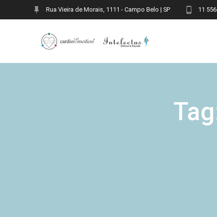
Skip
Rua Vieira de Morais, 1111 - Campo Belo | SP
11 556
to
content
Tag