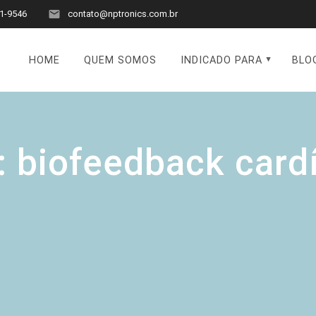
1-9546
contato@nptronics.com.br
HOME
QUEM SOMOS
INDICADO PARA
BLO
:
biofeedback card