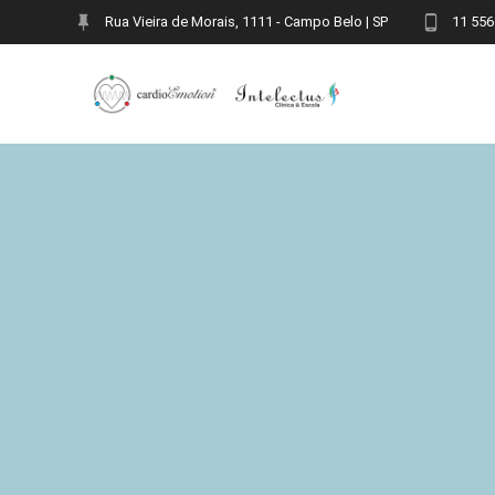
Skip
Rua Vieira de Morais, 1111 - Campo Belo | SP
11 556
to
content