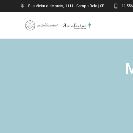
Skip
Rua Vieira de Morais, 1111 - Campo Belo | SP
11 556
to
content