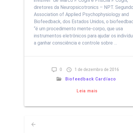
invisível” de Marco F. Coghi e Priscila F. Coghi,
diretores da Neuropsicotronics – NPT. Segundo
Association of Applied Psychophysiology and
Biofeedback, dos Estados Unidos, o biofeedba
“é um procedimento mente-corpo, que usa
instrumentos eletrônicos para ajudar os indivíd
a ganhar consciência e controle sobre …
0
1 de dezembro de 2016
Biofeedback Cardíaco
Leia mais
Navegação