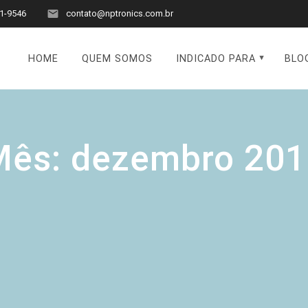
1-9546
contato@nptronics.com.br
HOME
QUEM SOMOS
INDICADO PARA
BLO
Mês:
dezembro 201