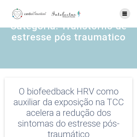
Skip
to
content
Categoria:
Transtorno de
estresse pós traumatico
O biofeedback HRV como
auxiliar da exposição na TCC
acelera a redução dos
sintomas do estresse pós-
traumático