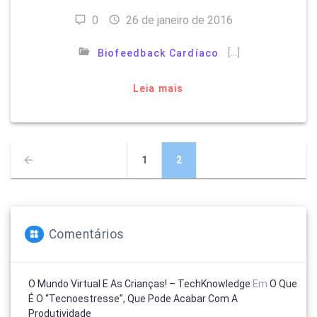
0
26 de janeiro de 2016
[…]
Biofeedback Cardíaco
Leia mais
Navegação
Página
Página
1
2
por
posts
Comentários
O Mundo Virtual E As Crianças! – TechKnowledge
Em
O Que
É O “tecnoestresse”, Que Pode Acabar Com A
Produtividade