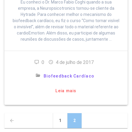
Eu conheci o Dr. Marco Fabio Coghi quando a sua
empresa, a Neuropsicotronics tornou-se cliente da
Hytrade. Para conhecer melhor o mecanismo do
biofeedback cardíaco, eu fiz o curso “Como tornar visível
o invisível”, além de revisar todo o material referente ao
cardioEmotion. Além disso, eu participei de algumas
reuniões de discussões de casos, juntamente …
0
4 de julho de 2017
Biofeedback Cardíaco
Leia mais
Navegação
Página
Página
1
2
por