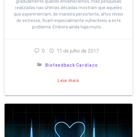
gradualmente quando envelhecemos, mas pesquisas
realizadas nas últimas décadas mostram que aqueles
que experimentam, de maneira persistente, altos níveis
de estresse, ficam especialmente vulneráveis a este
problema. Embora ainda haja muito …
0
11 de julho de 2017
Biofeedback Cardíaco
Leia mais