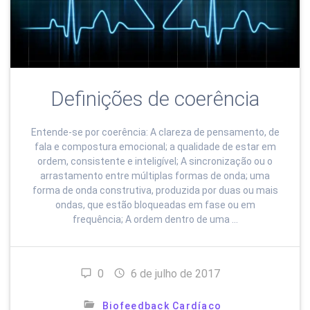
Definições de coerência
Entende-se por coerência: A clareza de pensamento, de
fala e compostura emocional; a qualidade de estar em
ordem, consistente e inteligível; A sincronização ou o
arrastamento entre múltiplas formas de onda; uma
forma de onda construtiva, produzida por duas ou mais
ondas, que estão bloqueadas em fase ou em
frequência; A ordem dentro de uma …
0
6 de julho de 2017
Biofeedback Cardíaco