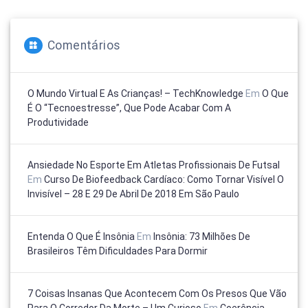
posts
Comentários
O Mundo Virtual E As Crianças! – TechKnowledge
Em
O Que
É O “tecnoestresse”, Que Pode Acabar Com A
Produtividade
Ansiedade No Esporte Em Atletas Profissionais De Futsal
Em
Curso De Biofeedback Cardíaco: Como Tornar Visível O
Invisível – 28 E 29 De Abril De 2018 Em São Paulo
Entenda O Que É Insônia
Em
Insônia: 73 Milhões De
Brasileiros Têm Dificuldades Para Dormir
7 Coisas Insanas Que Acontecem Com Os Presos Que Vão
Para O Corredor Da Morte – Um Curioso
Em
Coerência