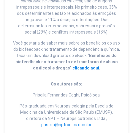
compulsivos e indivíduos em dieta
) são de origens
intrapessoais e interpessoais. No primeiro caso, 35%
dos determinantes estão relacionados às emoções
negativas e 11% a desejos e tentações. Dos
determinantes interpessoais, sobressai a pressão
social (
20%
) e conflitos interpessoais (
16%
).
Você gostaria de saber mais sobre os benefícios do uso
do biofeedback no tratamento de dependência química,
faça um download gratuito do eBook “
Benefícios do
biofeedback no tratamento de transtorno de abuso
de álcool e drogas
”
clicando aqui
.
Os autores são:
Priscila Fernandes Coghi, Psicóloga.
Pós-graduada em Neuropsicologia pela Escola de
Medicina da Universidade de São Paulo (EMUSP),
diretora da NPT – Neuropsicotronics Ltda.,
priscila@nptronics.com.br
.