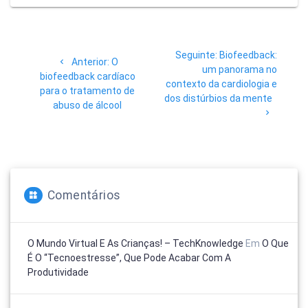
Navegação
Post
Seguinte:
Biofeedback:
de
Post
Anterior:
O
seguinte:
um panorama no
anterior:
biofeedback cardíaco
contexto da cardiologia e
Post
para o tratamento de
dos distúrbios da mente
abuso de álcool
Comentários
O Mundo Virtual E As Crianças! – TechKnowledge
Em
O Que
É O “tecnoestresse”, Que Pode Acabar Com A
Produtividade