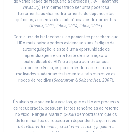
de variabilidade da frequência cardíaca (
HRV – heart rate
variability
) tem demostrado ser uma poderosa
ferramenta auxiliar no tratamento de dependentes
químicos, aumentando a aderência aos tratamentos
(
Khodik, 2013; Eddie, 2014, Eddie, 2015
).
Com o uso do biofeedback, os pacientes percebem que
HRV mais baixos podem evidenciar suas fadigas de
autorregulação, e esta é uma oportunidade de
aprendizagem e uma fonte de motivação: o
biofeedback de HRV é útil para aumentar sua
autoconsciência, os pacientes tornam-se mais
motivados a aderir ao tratamento e isto minimiza os
riscos de recidiva (
Segerstrom & Solberg Nes, 2007
).
É sabido que pacientes adictos, que estão em processo
de recuperação, possuem fortes tendências ao retorno
no vício. Rangé & Marlatt (
2008
) demostraram que os
determinantes de recaída em dependentes químicos
(
alcoólatras, fumantes, viciados em heroína, jogadores