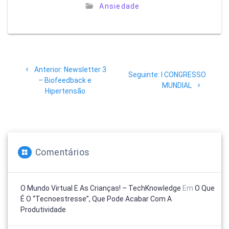
Ansiedade
Navegação
Post
Anterior:
Newsletter 3
de
Post
Seguinte:
I CONGRESSO
anterior:
– Biofeedback e
seguinte:
MUNDIAL
Hipertensão
Post
Comentários
O Mundo Virtual E As Crianças! – TechKnowledge
Em
O Que
É O “tecnoestresse”, Que Pode Acabar Com A
Produtividade