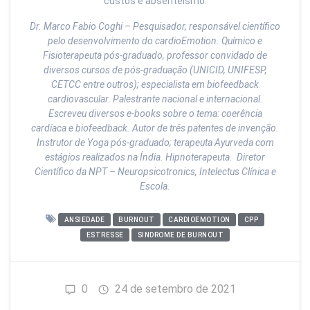
custos e absenteísmo.
Dr. Marco Fabio Coghi – Pesquisador, responsável científico
pelo desenvolvimento do cardioEmotion. Químico e
Fisioterapeuta pós-graduado, professor convidado de
diversos cursos de pós-graduação (UNICID, UNIFESP,
CETCC entre outros); especialista em biofeedback
cardiovascular. Palestrante nacional e internacional.
Escreveu diversos e-books sobre o tema: coerência
cardíaca e biofeedback. Autor de três patentes de invenção.
Instrutor de Yoga pós-graduado; terapeuta Ayurveda com
estágios realizados na Índia. Hipnoterapeuta. Diretor
Científico da NPT – Neuropsicotronics, Intelectus Clínica e
Escola.
ANSIEDADE
BURNOUT
CARDIOEMOTION
CPP
ESTRESSE
SINDROME DE BURNOUT
0
24 de setembro de 2021