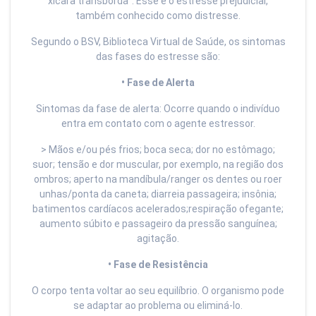
xícara transborda”. Esse é o estresse prejudicial,
também conhecido como distresse.
Segundo o BSV, Biblioteca Virtual de Saúde, os sintomas
das fases do estresse são:
• Fase de Alerta
Sintomas da fase de alerta: Ocorre quando o indivíduo
entra em contato com o agente estressor.
> Mãos e/ou pés frios; boca seca; dor no estômago;
suor; tensão e dor muscular, por exemplo, na região dos
ombros; aperto na mandíbula/ranger os dentes ou roer
unhas/ponta da caneta; diarreia passageira; insônia;
batimentos cardíacos acelerados;respiração ofegante;
aumento súbito e passageiro da pressão sanguínea;
agitação.
• Fase de Resistência
O corpo tenta voltar ao seu equilíbrio. O organismo pode
se adaptar ao problema ou eliminá-lo.