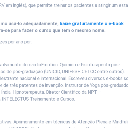
HRV em inglês), que permite treinar os pacientes a atingir um est
como usá-lo adequadamente,
baixe gratuitamente o e-book
va-se para fazer o curso que tem o mesmo nome.
zes por ano por:
nvolvimento do cardioEmotion. Químico e Fisioterapeuta pós-
sos de pós-graduação (UNICID, UNIFESP, CETCC entre outros);
lestrante nacional e internacional. Escreveu diversos e-books s
r de três patentes de invenção. Instrutor de Yoga pós-graduado
Índia. Hipnoterapeuta. Diretor Científico da NPT –
 da INTELECTUS Treinamento e Cursos.
ivas. Aprimoramento em técnicas de Atenção Plena e Mindfu