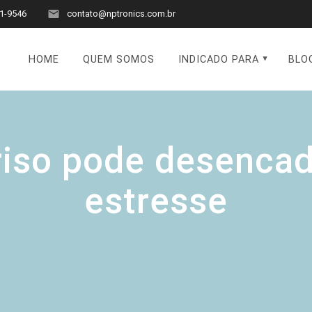
1-9546
contato@nptronics.com.br
HOME
QUEM SOMOS
INDICADO PARA
BLO
iso pode desencad
estresse