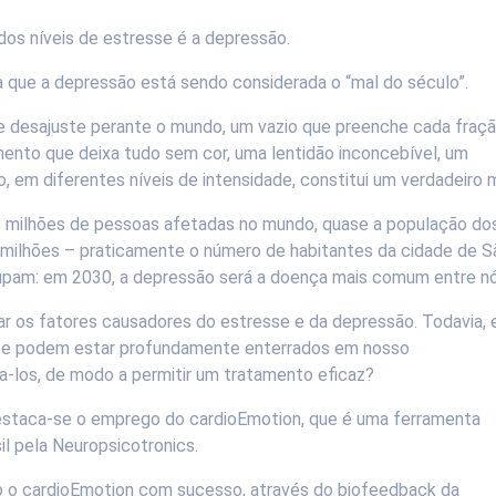
s níveis de estresse é a depressão.
 que a depressão está sendo considerada o “mal do século”.
e desajuste perante o mundo, um vazio que preenche cada fraç
ento que deixa tudo sem cor, uma lentidão inconcebível, um
o, em diferentes níveis de intensidade, constitui um verdadeiro m
 milhões de pessoas afetadas no mundo, quase a população do
5 milhões – praticamente o número de habitantes da cidade de S
cupam: em 2030, a depressão será a doença mais comum entre nó
car os fatores causadores do estresse e da depressão. Todavia,
os e podem estar profundamente enterrados em nosso
a-los, de modo a permitir um tratamento eficaz?
 destaca-se o emprego do cardioEmotion, que é uma ferramenta
l pela Neuropsicotronics.
do o cardioEmotion com sucesso, através do biofeedback da