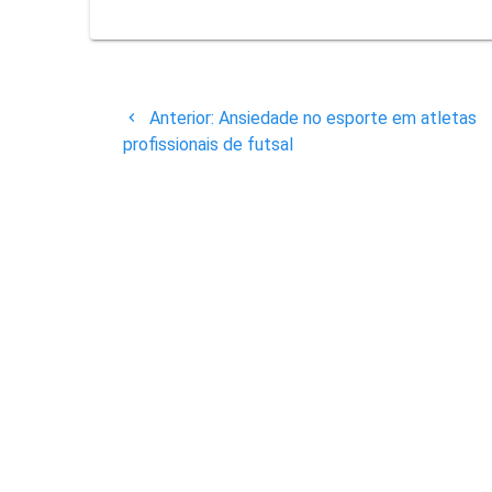
Navegação
Post
Anterior:
Ansiedade no esporte em atletas
de
anterior:
profissionais de futsal
Post