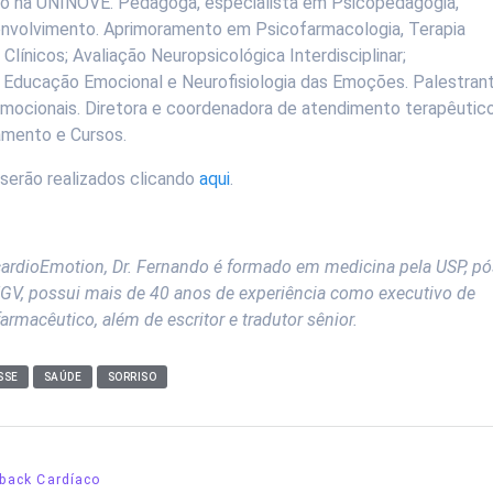
o na UNINOVE. Pedagoga, especialista em Psicopedagogia,
nvolvimento. Aprimoramento em Psicofarmacologia, Terapia
ínicos; Avaliação Neuropsicológica Interdisciplinar;
o. Educação Emocional e Neurofisiologia das Emoções. Palestran
mocionais. Diretora e coordenadora de atendimento terapêutic
amento e Cursos.
 serão realizados clicando
aqui
.
 cardioEmotion, Dr. Fernando é formado em medicina pela USP, p
GV, possui mais de 40 anos de experiência como executivo de
macêutico, além de escritor e tradutor sênior.
SSE
SAÚDE
SORRISO
back Cardíaco