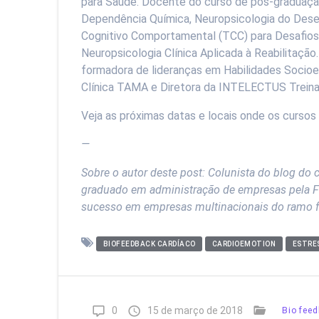
para Saúde. Docente do curso de pós-graduaçã
Dependência Química, Neuropsicologia do Dese
Cognitivo Comportamental (TCC) para Desafios Cl
Neuropsicologia Clínica Aplicada à Reabilitaçã
formadora de lideranças em Habilidades Socioe
Clínica TAMA e Diretora da INTELECTUS Trein
Veja as próximas datas e locais onde os cursos
—
Sobre o autor deste post: Colunista do blog do
graduado em administração de empresas pela F
sucesso em empresas multinacionais do ramo far
BIOFEEDBACK CARDÍACO
CARDIOEMOTION
ESTRE
0
15 de março de 2018
Biofeed