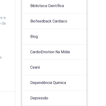
Biblioteca Científica
te e
Biofeedback Cardíaco
o da
Blog
CardioEmotion Na Mídia
ós
Ceará
Dependência Quimica
Depressão