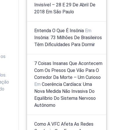
Invisível – 28 E 29 De Abril De
2018 Em São Paulo
Entenda O Que É Insônia
Em
Insônia: 73 Milhões De Brasileiros
Têm Dificuldades Para Dormir
 os
7 Coisas Insanas Que Acontecem
Com Os Presos Que Vão Para O
dos.
Corredor Da Morte – Um Curioso
iação
Em
Coerência Cardíaca: Uma
 do
Nova Medida Não Invasiva Do
Equilíbrio Do Sistema Nervoso
Autônomo
Como A VFC Afeta As Redes