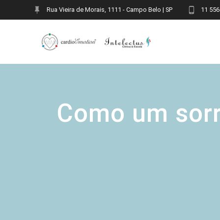
Skip
Rua Vieira de Morais, 1111 - Campo Belo | SP
11 556
to
content
Como um sorr