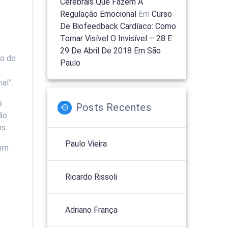
Cerebrais Que Fazem A
Regulação Emocional
Em
Curso
De Biofeedback Cardíaco: Como
Tornar Visível O Invisível – 28 E
29 De Abril De 2018 Em São
ão do
Paulo
al”.
s
Posts Recentes
ão
s.
Paulo Vieira
 em
Ricardo Rissoli
Adriano França