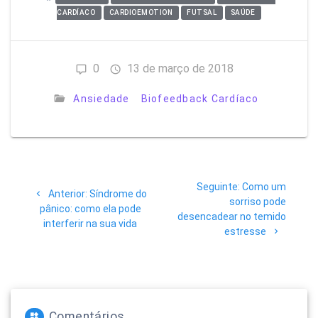
CARDÍACO
CARDIOEMOTION
FUTSAL
SAÚDE
0
13 de março de 2018
Ansiedade
Biofeedback Cardíaco
Navegação
Post
Seguinte:
Como um
de
Post
Anterior:
Síndrome do
seguinte:
sorriso pode
anterior:
pânico: como ela pode
desencadear no temido
Post
interferir na sua vida
estresse
Comentários