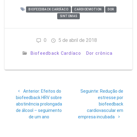
BIOFEEDBACK CARDÍACO
CARDIOEMOTION
DOR
SINTOMAS
0
5 de abril de 2018
Biofeedback Cardíaco
Dor crônica
Navegação
Post
Post
Anterior:
Efeitos do
Seguinte:
Redução de
de
anterior:
seguinte:
biofeedback HRV sobre
estresse por
abstinência prolongada
biofeedback
Post
de álcool – seguimento
cardiovascular em
de um ano
empresa incubada