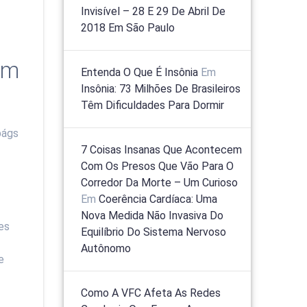
Invisível – 28 E 29 De Abril De
2018 Em São Paulo
em
Entenda O Que É Insônia
Em
Insônia: 73 Milhões De Brasileiros
Têm Dificuldades Para Dormir
págs
7 Coisas Insanas Que Acontecem
Com Os Presos Que Vão Para O
Corredor Da Morte – Um Curioso
Em
Coerência Cardíaca: Uma
Nova Medida Não Invasiva Do
es
Equilíbrio Do Sistema Nervoso
Autônomo
e
Como A VFC Afeta As Redes