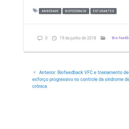
ANSIEDADE
BIOFEEDBACK
ESTUDANTES
0
19 de junho de 2018
Biofeedb
Navegação
Post
Anterior:
Biofeedback VFC e treinamento de
de
anterior:
esforço progressivo no controle da síndrome d
crônica
Post