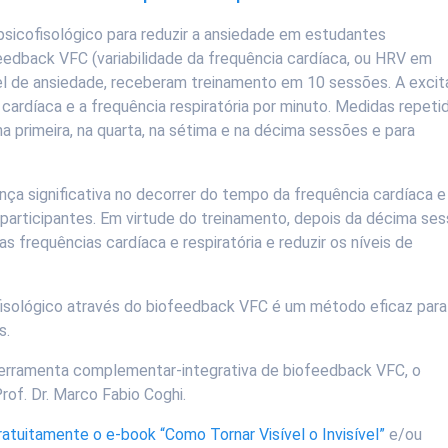
psicofisológico para reduzir a ansiedade em estudantes
feedback VFC (variabilidade da frequência cardíaca, ou HRV em
ível de ansiedade, receberam treinamento em 10 sessões. A exci
 cardíaca e a frequência respiratória por minuto. Medidas repeti
 primeira, na quarta, na sétima e na décima sessões e para
ça significativa no decorrer do tempo da frequência cardíaca e
 participantes. Em virtude do treinamento, depois da décima ses
s frequências cardíaca e respiratória e reduzir os níveis de
fisológico através do biofeedback VFC é um método eficaz para
s.
a ferramenta complementar-integrativa de biofeedback VFC, o
rof. Dr. Marco Fabio Coghi.
ratuitamente o e-book “Como Tornar Visível o Invisível”
e/ou