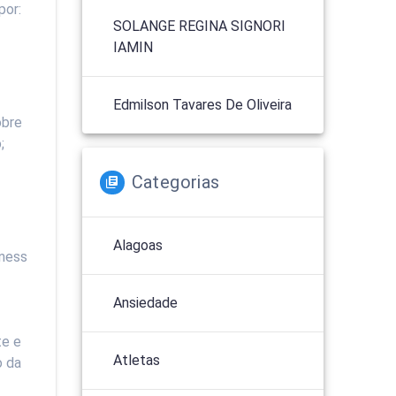
por:
SOLANGE REGINA SIGNORI
IAMIN
Edmilson Tavares De Oliveira
obre
;
Categorias
Alagoas
lness
Ansiedade
te e
Atletas
o da