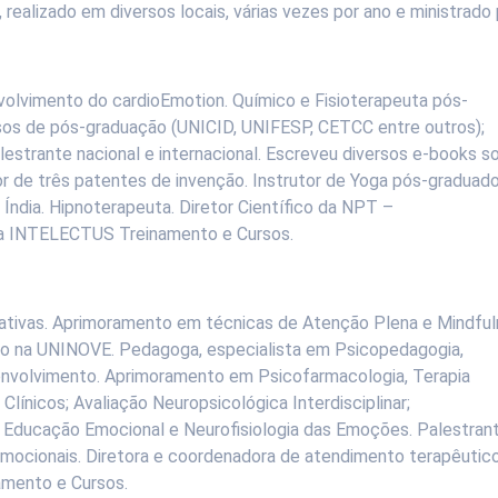
, realizado em diversos locais, várias vezes por ano e ministrado 
nvolvimento do cardioEmotion. Químico e Fisioterapeuta pós-
sos de pós-graduação (UNICID, UNIFESP, CETCC entre outros);
lestrante nacional e internacional. Escreveu diversos e-books s
r de três patentes de invenção. Instrutor de Yoga pós-graduado
Índia. Hipnoterapeuta. Diretor Científico da NPT –
 da INTELECTUS Treinamento e Cursos.
ivas. Aprimoramento em técnicas de Atenção Plena e Mindfu
o na UNINOVE. Pedagoga, especialista em Psicopedagogia,
nvolvimento. Aprimoramento em Psicofarmacologia, Terapia
ínicos; Avaliação Neuropsicológica Interdisciplinar;
o. Educação Emocional e Neurofisiologia das Emoções. Palestran
mocionais. Diretora e coordenadora de atendimento terapêutic
amento e Cursos.