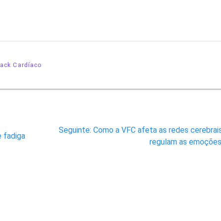
ack Cardíaco
Post
Seguinte:
Como a VFC afeta as redes cerebrai
e fadiga
seguinte:
regulam as emoçõe