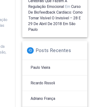
Cerebrais Que Fazem A
Regulação Emocional
Em
Curso
De Biofeedback Cardíaco: Como
Tornar Visível O Invisível – 28 E
tação
29 De Abril De 2018 Em São
das
Paulo
 da
Posts Recentes
são,
Paulo Vieira
Ricardo Rissoli
Adriano França