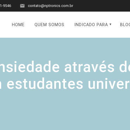
1-9546
contato@nptronics.com.br
HOME
QUEM SOMOS
INDICADO PARA
BLO
nsiedade através d
estudantes univer