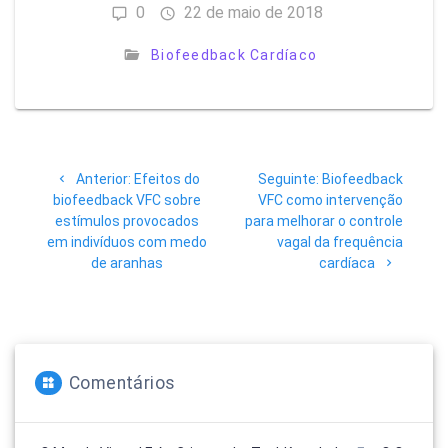
0
22 de maio de 2018
Biofeedback Cardíaco
Navegação
Post
Post
Anterior:
Efeitos do
Seguinte:
Biofeedback
de
anterior:
seguinte:
biofeedback VFC sobre
VFC como intervenção
estímulos provocados
para melhorar o controle
Post
em indivíduos com medo
vagal da frequência
de aranhas
cardíaca
Comentários