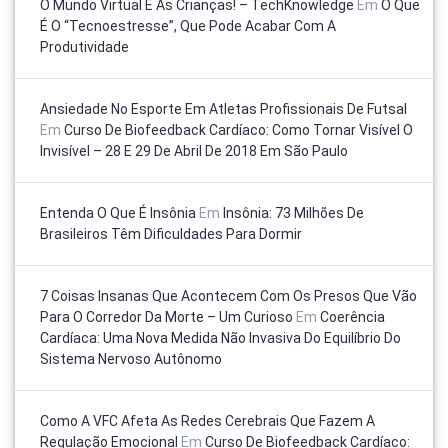
O Mundo Virtual E As Crianças! – TechKnowledge
Em
O Que
É O “tecnoestresse”, Que Pode Acabar Com A
Produtividade
Ansiedade No Esporte Em Atletas Profissionais De Futsal
Em
Curso De Biofeedback Cardíaco: Como Tornar Visível O
Invisível – 28 E 29 De Abril De 2018 Em São Paulo
Entenda O Que É Insônia
Em
Insônia: 73 Milhões De
Brasileiros Têm Dificuldades Para Dormir
7 Coisas Insanas Que Acontecem Com Os Presos Que Vão
Para O Corredor Da Morte – Um Curioso
Em
Coerência
Cardíaca: Uma Nova Medida Não Invasiva Do Equilíbrio Do
Sistema Nervoso Autônomo
Como A VFC Afeta As Redes Cerebrais Que Fazem A
Regulação Emocional
Em
Curso De Biofeedback Cardíaco: