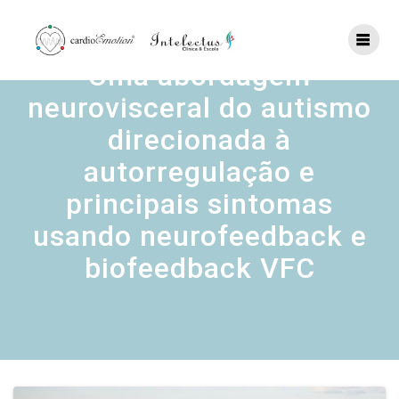
Skip
to
content
Uma abordagem
neurovisceral do autismo
direcionada à
autorregulação e
principais sintomas
usando neurofeedback e
biofeedback VFC