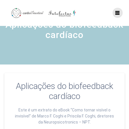
Skip
to
content
Aplicações do biofeedback
cardíaco
Aplicações do biofeedback
cardíaco
Este é um extrato do eBook “Como tornar visível o
invisível” de Marco F. Coghi e Priscila F. Coghi, diretores
da Neuropsicotronics – NPT.