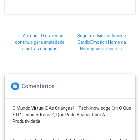
Navegação
Post
Post
Anterior:
O estresse
Seguinte:
Biofeedback e
de
anterior:
seguinte:
contínuo gera ansiedade
CardioEmotion Home da
e outras doenças
Neuropsicotronics
Post
Comentários
O Mundo Virtual E As Crianças! – TechKnowledge
Em
O Que
É O “tecnoestresse”, Que Pode Acabar Com A
Produtividade