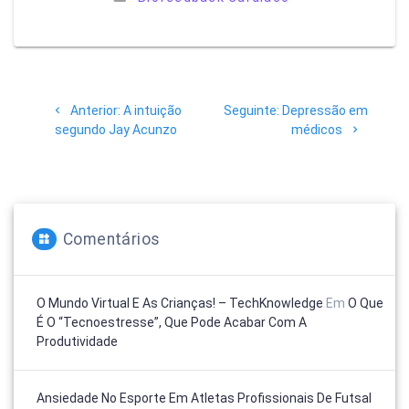
Navegação
Post
Post
Anterior:
A intuição
Seguinte:
Depressão em
de
anterior:
seguinte:
segundo Jay Acunzo
médicos
Post
Comentários
O Mundo Virtual E As Crianças! – TechKnowledge
Em
O Que
É O “tecnoestresse”, Que Pode Acabar Com A
Produtividade
Ansiedade No Esporte Em Atletas Profissionais De Futsal