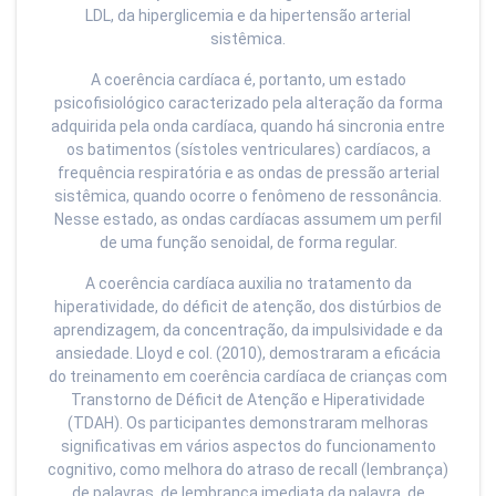
LDL, da hiperglicemia e da hipertensão arterial
sistêmica.
A coerência cardíaca é, portanto, um estado
psicofisiológico caracterizado pela alteração da forma
adquirida pela onda cardíaca, quando há sincronia entre
os batimentos (sístoles ventriculares) cardíacos, a
frequência respiratória e as ondas de pressão arterial
sistêmica, quando ocorre o fenômeno de ressonância.
Nesse estado, as ondas cardíacas assumem um perfil
de uma função senoidal, de forma regular.
A coerência cardíaca auxilia no tratamento da
hiperatividade, do déficit de atenção, dos distúrbios de
aprendizagem, da concentração, da impulsividade e da
ansiedade. Lloyd e col. (2010), demostraram a eficácia
do treinamento em coerência cardíaca de crianças com
Transtorno de Déficit de Atenção e Hiperatividade
(TDAH). Os participantes demonstraram melhoras
significativas em vários aspectos do funcionamento
cognitivo, como melhora do atraso de recall (lembrança)
de palavras, de lembrança imediata da palavra, de