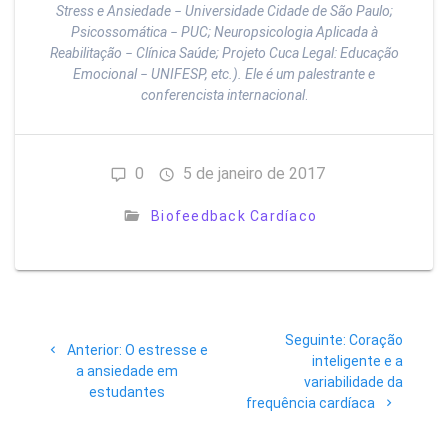
Stress e Ansiedade − Universidade Cidade de São Paulo;
Psicossomática − PUC; Neuropsicologia Aplicada à
Reabilitação − Clínica Saúde; Projeto Cuca Legal: Educação
Emocional − UNIFESP, etc.). Ele é um palestrante e
conferencista internacional
.
0
5 de janeiro de 2017
Biofeedback Cardíaco
Navegação
Post
Seguinte:
Coração
de
Post
Anterior:
O estresse e
seguinte:
inteligente e a
anterior:
a ansiedade em
variabilidade da
Post
estudantes
frequência cardíaca