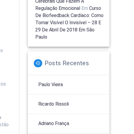
Cerebrais Que Fazem A
Regulação Emocional
Em
Curso
De Biofeedback Cardíaco: Como
Tornar Visível O Invisível – 28 E
29 De Abril De 2018 Em São
Paulo
 o
Posts Recentes
tos
Paulo Vieira
Ricardo Rissoli
a
Adriano França
estão