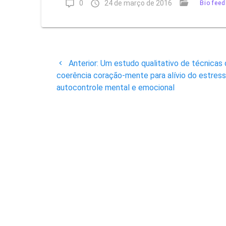
0
24 de março de 2016
Biofeed
Navegação
Post
Anterior:
Um estudo qualitativo de técnicas
de
anterior:
coerência coração-mente para alívio do estres
autocontrole mental e emocional
Post