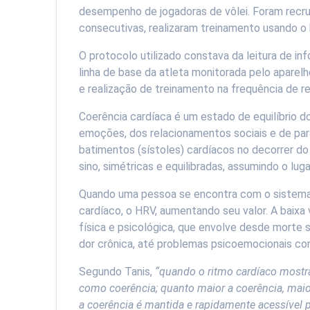
desempenho de jogadoras de vôlei. Foram recrut
consecutivas, realizaram treinamento usando o
O protocolo utilizado constava da leitura de i
linha de base da atleta monitorada pelo aparel
e realização de treinamento na frequência de re
Coerência cardíaca é um estado de equilíbrio 
emoções, dos relacionamentos sociais e de par
batimentos (sístoles) cardíacos no decorrer 
sino, simétricas e equilibradas, assumindo o lu
Quando uma pessoa se encontra com o sistema 
cardíaco, o HRV, aumentando seu valor. A baixa
física e psicológica, que envolve desde morte sú
dor crônica, até problemas psicoemocionais co
Segundo Tanis,
“quando o ritmo cardíaco mostra
como coerência; quanto maior a coerência, mai
a coerência é mantida e rapidamente acessível p