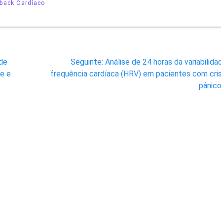
back Cardíaco
Post
 de
Seguinte:
Análise de 24 horas da variabilida
seguinte:
se e
frequência cardíaca (HRV) em pacientes com cri
pânic