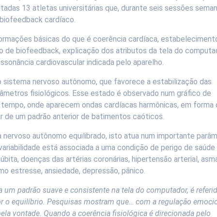
adas 13 atletas universitárias que, durante seis sessões seman
 biofeedback cardíaco.
nformações básicas do que é coerência cardíaca, estabeleciment
ho de biofeedback, explicação dos atributos da tela do computa
ssonância cardiovascular indicada pelo aparelho.
do sistema nervoso autônomo, que favorece a estabilização das
âmetros fisiológicos. Esse estado é observado num gráfico de
do tempo, onde aparecem ondas cardíacas harmônicas, em forma
gar de um padrão anterior de batimentos caóticos.
nervoso autônomo equilibrado, isto atua num importante parâ
 variabilidade está associada a uma condição de perigo de saúde
bita, doenças das artérias coronárias, hipertensão arterial, asm
mo estresse, ansiedade, depressão, pânico.
 um padrão suave e consistente na tela do computador, é referi
or o equilíbrio. Pesquisas mostram que… com a regulação emocio
ela vontade. Quando a coerência fisiológica é direcionada pelo