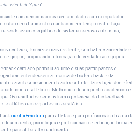
cia psicofisiológica”
.
onsiste num sensor não invasivo acoplado a um computador
mo estão seus batimentos cardíacos em tempo real, e faça
vorecendo assim o equilíbrio do sistema nervoso autônomo,
us cardíaco, tornar-se mais resiliente, combater a ansiedade e
o de grupos, propiciando a formação de verdadeiras equipes.
edback cardíaco permitiu ao time e suas participantes o
as jogadoras entendessem a técnica de biofeedback e da
mento da autoconsciência, do autocontrole, da redução dos efei
res acadêmicos e atléticos. Melhorou o desempenho acadêmico e
uipe. Os resultados demonstram o potencial do biofeedback
 e atlético em esportes universitários.
edback
cardioEmotion
para atletas e para profissionais da área d
lto desempenho, psicólogos e profissionais de educação física 
ento para obter alto rendimento.