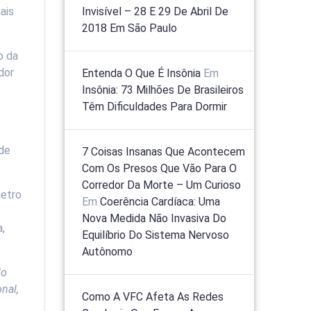
ais
Invisível – 28 E 29 De Abril De
2018 Em São Paulo
o da
dor
Entenda O Que É Insônia
Em
Insônia: 73 Milhões De Brasileiros
Têm Dificuldades Para Dormir
 de
7 Coisas Insanas Que Acontecem
Com Os Presos Que Vão Para O
Corredor Da Morte – Um Curioso
metro
Em
Coerência Cardíaca: Uma
Nova Medida Não Invasiva Do
a,
Equilíbrio Do Sistema Nervoso
Autônomo
do
nal,
Como A VFC Afeta As Redes