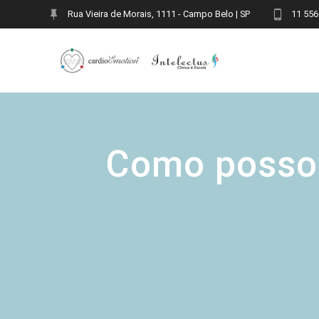
Skip
Rua Vieira de Morais, 1111 - Campo Belo | SP
11 556
to
content
Como posso