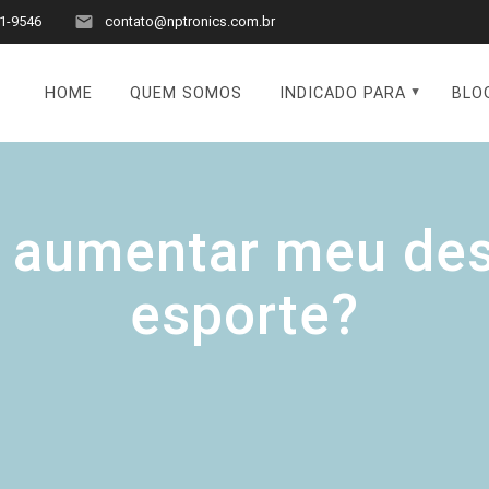
1-9546
contato@nptronics.com.br
HOME
QUEM SOMOS
INDICADO PARA
BLO
 aumentar meu de
esporte?